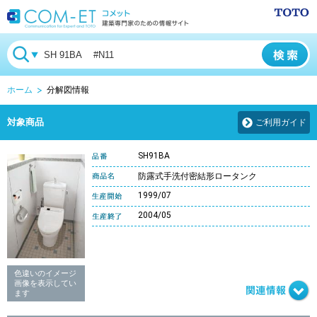
ホーム
分解図情報
対象商品
ご利用ガイド
SH91BA
防露式手洗付密結形ロータンク
1999/07
2004/05
色違いのイメージ
画像を表示してい
ます