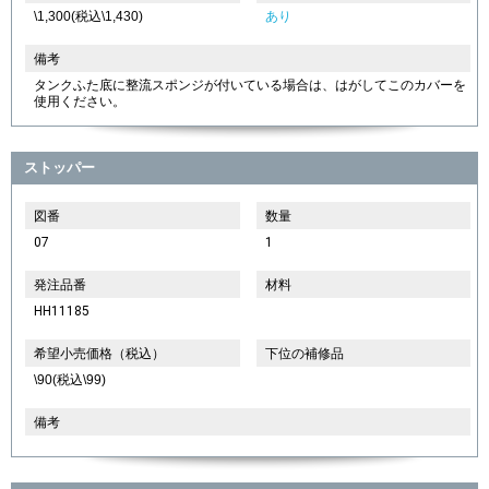
\1,300(税込\1,430)
あり
備考
タンクふた底に整流スポンジが付いている場合は、はがしてこのカバーを
使用ください。
ストッパー
図番
数量
07
1
発注品番
材料
HH11185
希望小売価格（税込）
下位の補修品
\90(税込\99)
備考