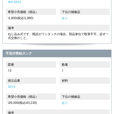
HH12023
希望小売価格（税込）
下位の補修品
\1,800(税込\1,980)
あり
備考
ねじ込み式です。既設がワンタッチの場合、部品単位で取替不可。必ず一
式交換のこと。
手洗付密結タンク
図番
数量
13
1
発注品番
材料
S31X
希望小売価格（税込）
下位の補修品
\39,300(税込\43,230)
あり
備考