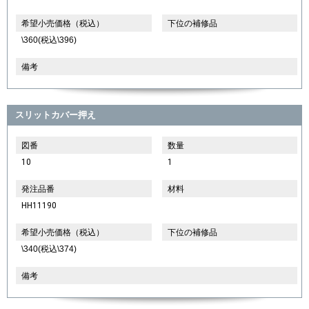
希望小売価格（税込）
下位の補修品
\360(税込\396)
備考
スリットカバー押え
図番
数量
10
1
発注品番
材料
HH11190
希望小売価格（税込）
下位の補修品
\340(税込\374)
備考