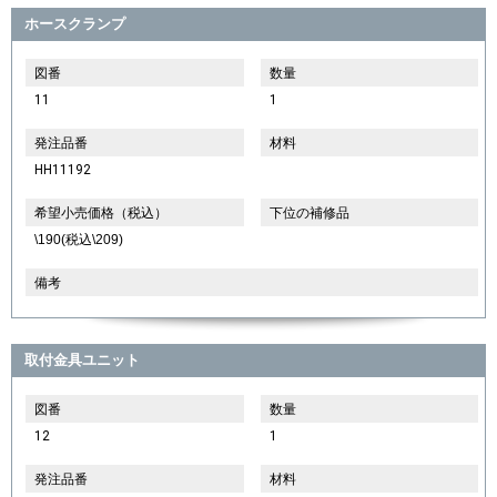
ホースクランプ
図番
数量
11
1
発注品番
材料
HH11192
希望小売価格（税込）
下位の補修品
\190(税込\209)
備考
取付金具ユニット
図番
数量
12
1
発注品番
材料