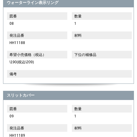
ウォーターライン表示リング
図番
数量
08
1
発注品番
材料
HH11188
希望小売価格（税込）
下位の補修品
\190(税込\209)
備考
スリットカバー
図番
数量
09
1
発注品番
材料
HH11189