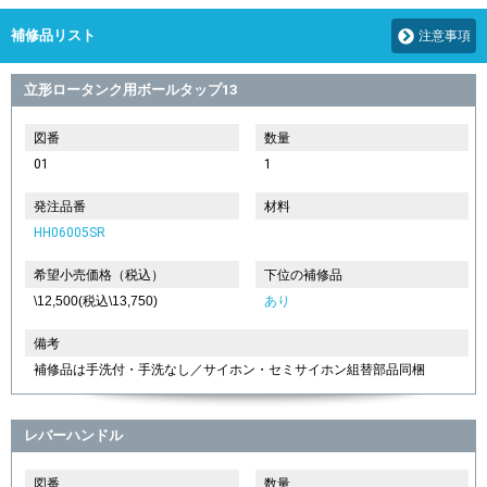
補修品リスト
注意事項
立形ロータンク用ボールタップ13
図番
数量
01
1
発注品番
材料
HH06005SR
希望小売価格（税込）
下位の補修品
\12,500(税込\13,750)
あり
備考
補修品は手洗付・手洗なし／サイホン・セミサイホン組替部品同梱
レバーハンドル
図番
数量