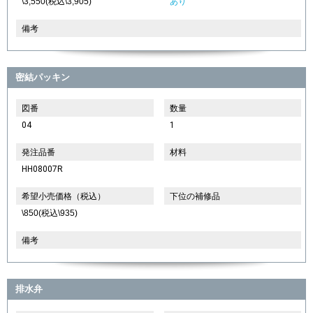
\3,550(税込\3,905)
あり
備考
密結パッキン
図番
数量
04
1
発注品番
材料
HH08007R
希望小売価格（税込）
下位の補修品
\850(税込\935)
備考
排水弁