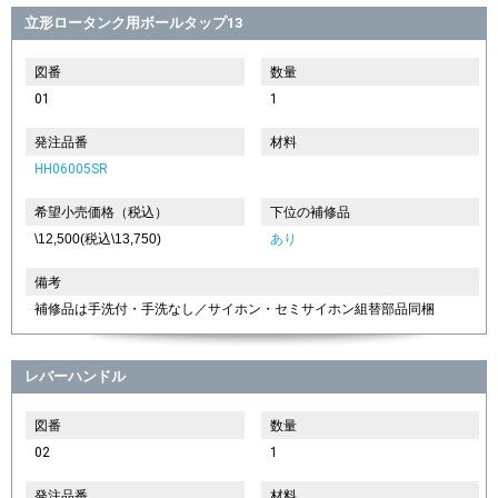
立形ロータンク用ボールタップ13
図番
数量
01
1
発注品番
材料
HH06005SR
希望小売価格（税込）
下位の補修品
\12,500(税込\13,750)
あり
備考
補修品は手洗付・手洗なし／サイホン・セミサイホン組替部品同梱
レバーハンドル
図番
数量
02
1
発注品番
材料