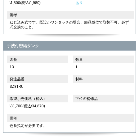
\1,800(税込\1,980)
あり
備考
ねじ込み式です。既設がワンタッチの場合、部品単位で取替不可。必ず一
式交換のこと。
手洗付密結タンク
図番
数量
13
1
発注品番
材料
SZ81RU
希望小売価格（税込）
下位の補修品
\31,700(税込\34,870)
備考
色番指定が必要です。