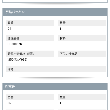
密結パッキン
図番
数量
04
1
発注品番
材料
HH08007R
希望小売価格（税込）
下位の補修品
\850(税込\935)
備考
排水弁
図番
数量
05
1