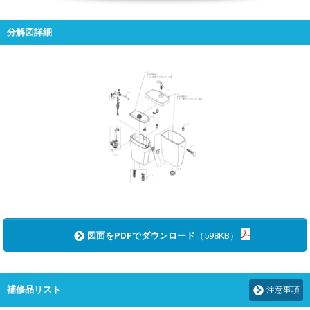
分解図詳細
図面をPDFでダウンロード
（598KB）
補修品リスト
注意事項