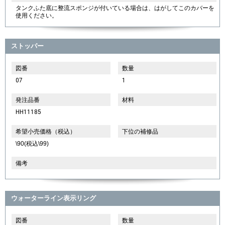
タンクふた底に整流スポンジが付いている場合は、はがしてこのカバーを
使用ください。
ストッパー
図番
数量
07
1
発注品番
材料
HH11185
希望小売価格（税込）
下位の補修品
\90(税込\99)
備考
ウォーターライン表示リング
図番
数量