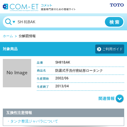
ホーム
分解図情報
対象商品
ご利用ガイド
SH81BAK
防露式手洗付密結形ロータンク
2002/06
2013/04
互換性注意情報
・タンク整流ジャバラについて