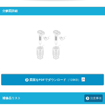
分解図詳細
図面をPDFでダウンロード
（128KB）
補修品リスト
注意事項