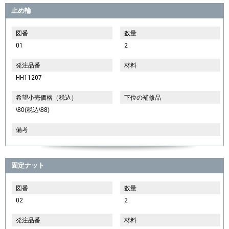
止め輪
図番
数量
01
2
発注品番
材料
HH11207
希望小売価格（税込）
下位の補修品
\80(税込\88)
備考
固定ナット
図番
数量
02
2
発注品番
材料