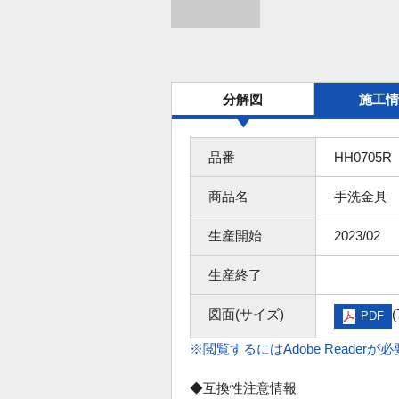
分解図
施工情
品番
HH0705R
商品名
手洗金具
生産開始
2023/02
生産終了
図面(サイズ)
(
PDF
※閲覧するにはAdobe Readerが
◆互換性注意情報