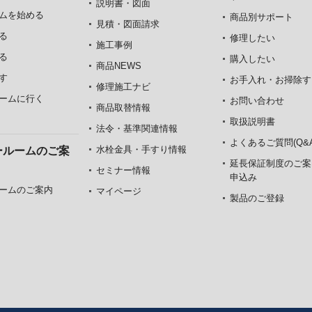
説明書・図面
ムを始める
商品別サポート
見積・図面請求
る
修理したい
施工事例
る
購入したい
商品NEWS
す
お手入れ・お掃除す
修理施工ナビ
ームに行く
お問い合わせ
商品取替情報
取扱説明書
法令・基準関連情報
よくあるご質問(Q&A
水栓金具・手すり情報
ールームのご案
延長保証制度のご案
セミナー情報
申込み
ームのご案内
マイページ
製品のご登録