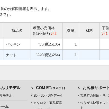
番の分解図情報を表示します。
格です。
希望小売価格
下
商品名
数量
材料
(税込価格)
注2
注1
パッキン
\95(税込\105)
1
ナット
\240(税込\264)
1
しんリモデル
COM-ET
お客様サポー
(コメット)
リモデル
2D・3D・BIMデータ
緊急時の対応・サポ
カタログ・商品写真
つながる快適セット
ォーム
ト