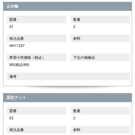
止め輪
図番
数量
01
2
発注品番
材料
HH11207
希望小売価格（税込）
下位の補修品
\80(税込\88)
備考
固定ナット
図番
数量
02
2
発注品番
材料