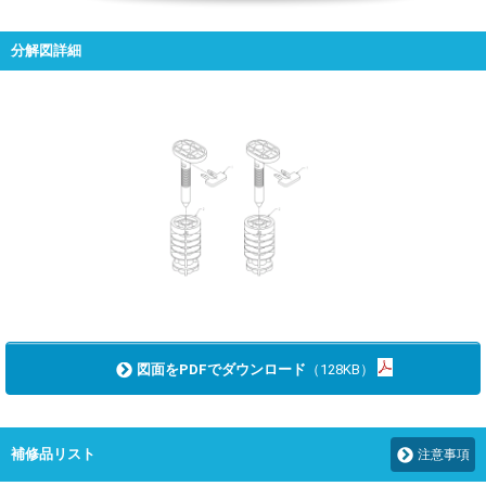
分解図詳細
図面をPDFでダウンロード
（128KB）
補修品リスト
注意事項