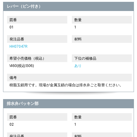
レバー（ピン付き）
図番
数量
01
1
発注品番
材料
HH07047R
希望小売価格（税込）
下位の補修品
\460(税込\506)
あり
備考
樹脂玉鎖用です。現場が金属玉鎖の場合は排水弁ごと取替ください。
排水弁パッキン部
図番
数量
02
1
発注品番
材料