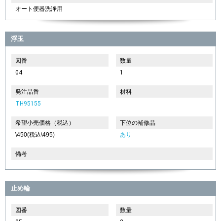
オート便器洗浄用
浮玉
図番
数量
04
1
発注品番
材料
TH95155
希望小売価格（税込）
下位の補修品
\450(税込\495)
あり
備考
止め輪
図番
数量