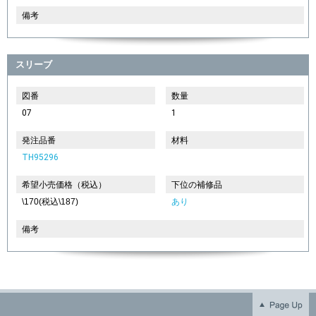
備考
スリーブ
図番
数量
07
1
発注品番
材料
TH95296
希望小売価格（税込）
下位の補修品
\170(税込\187)
あり
備考