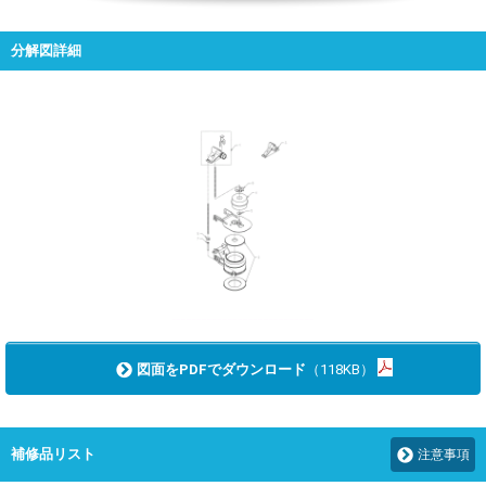
分解図詳細
図面をPDFでダウンロード
（118KB）
補修品リスト
注意事項