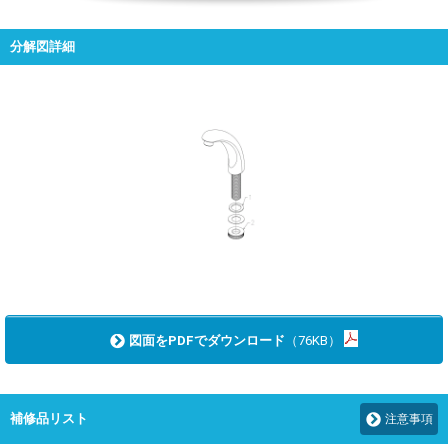
分解図詳細
図面をPDFでダウンロード
（76KB）
補修品リスト
注意事項