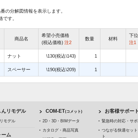
番の分解図情報を表示します。
格です。
希望小売価格
下
商品名
数量
材料
(税込価格)
注2
注1
ナット
\130(税込\143)
1
スペーサー
\190(税込\209)
1
しんリモデル
COM-ET
お客様サポー
(コメット)
リモデル
2D・3D・BIMデータ
緊急時の対応・サポ
カタログ・商品写真
つながる快適セット
ォーム
ト