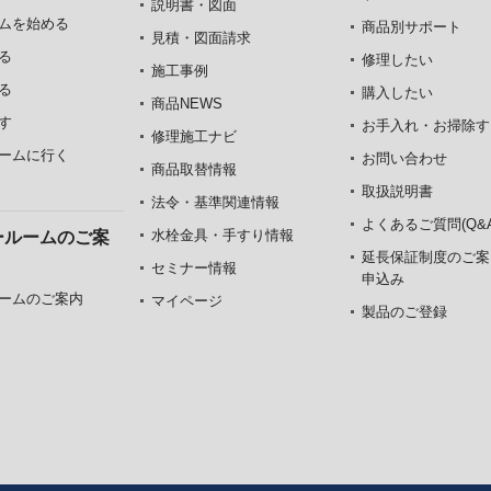
説明書・図面
ムを始める
商品別サポート
見積・図面請求
る
修理したい
施工事例
る
購入したい
商品NEWS
す
お手入れ・お掃除す
修理施工ナビ
ームに行く
お問い合わせ
商品取替情報
取扱説明書
法令・基準関連情報
よくあるご質問(Q&A
水栓金具・手すり情報
ールームのご案
延長保証制度のご案
セミナー情報
申込み
ームのご案内
マイページ
製品のご登録