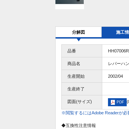
分解図
施工情
品番
HH07006R
商品名
レバーハ
生産開始
2002/04
生産終了
図面(サイズ)
(
PDF
※閲覧するにはAdobe Readerが
◆互換性注意情報