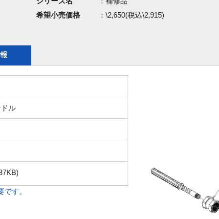
シリーズ名
：補修品
希望小売価格
：\2,650(税込\2,915)
報
ンドル
87KB)
必要です。