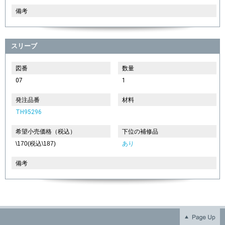
備考
スリーブ
図番
数量
07
1
発注品番
材料
TH95296
希望小売価格（税込）
下位の補修品
\170(税込\187)
あり
備考