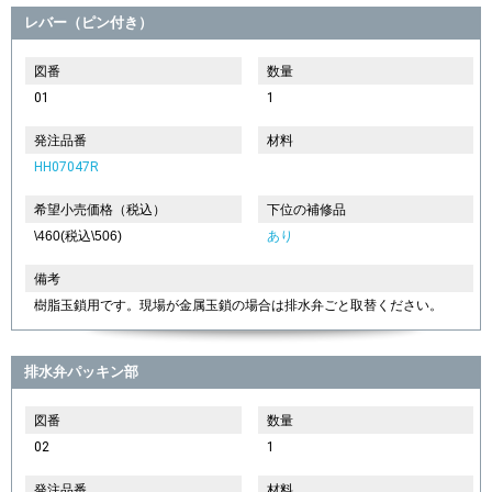
レバー（ピン付き）
図番
数量
01
1
発注品番
材料
HH07047R
希望小売価格（税込）
下位の補修品
\460(税込\506)
あり
備考
樹脂玉鎖用です。現場が金属玉鎖の場合は排水弁ごと取替ください。
排水弁パッキン部
図番
数量
02
1
発注品番
材料