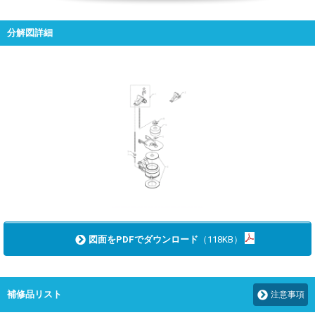
分解図詳細
図面をPDFでダウンロード
（118KB）
補修品リスト
注意事項