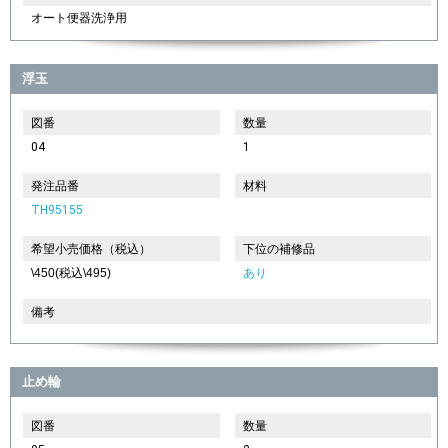
オート便器洗浄用
浮玉
図番
数量
04
1
発注品番
材料
TH95155
希望小売価格（税込）
下位の補修品
\450(税込\495)
あり
備考
止め輪
図番
数量