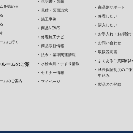
説明書・図面
ムを始める
商品別サポート
見積・図面請求
る
修理したい
施工事例
る
購入したい
商品NEWS
す
お手入れ・お掃除す
修理施工ナビ
ームに行く
お問い合わせ
商品取替情報
取扱説明書
法令・基準関連情報
よくあるご質問(Q&A
水栓金具・手すり情報
ールームのご案
延長保証制度のご案
セミナー情報
申込み
ームのご案内
マイページ
製品のご登録