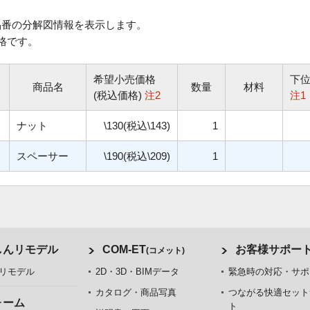
番の分解図情報を表示します。
格です。
希望小売価格
下
商品名
数量
材料
(税込価格)
注2
注1
ナット
\130(税込\143)
1
スペーサー
\190(税込\209)
1
しんリモデル
COM-ET
お客様サポー
(コメット)
リモデル
2D・3D・BIMデータ
緊急時の対応・サポ
カタログ・商品写真
つながる快適セット
ォーム
ト