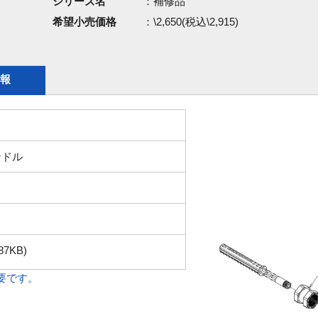
シリーズ名
：補修品
希望小売価格
：\2,650(税込\2,915)
報
ンドル
87KB)
必要です。