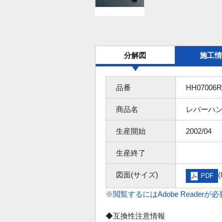
分解図
施工情
品番
HH07006R
商品名
レバーハ
生産開始
2002/04
生産終了
図面(サイズ)
(
PDF
※閲覧するにはAdobe Readerが
◆互換性注意情報