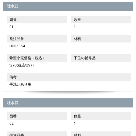
吐水口
図番
数量
01
1
発注品番
材料
HH06064
希望小売価格（税込）
下位の補修品
\270(税込\297)
備考
手洗いあり用
吐水口
図番
数量
02
1
発注品番
材料