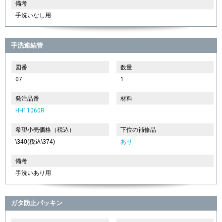
備考
手洗いなし用
手洗連結管
図番
数量
07
1
発注品番
材料
HH11060R
希望小売価格（税込）
下位の補修品
\340(税込\374)
あり
備考
手洗いあり用
ガタ防止パッキン