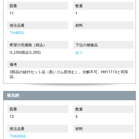
図番
数量
11
1
発注品番
材料
TH405S
希望小売価格（税込）
下位の補修品
\1,150(税込\1,265)
あり
備考
3部品の組付セット品（黒いゴム部含む）。分解不可。HH11113と同等
品。
整流網
図番
数量
12
3
発注品番
材料
TH66066