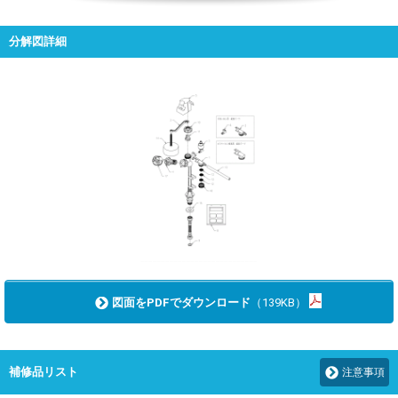
分解図詳細
図面をPDFでダウンロード
（139KB）
補修品リスト
注意事項