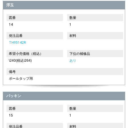
浮玉
図番
数量
14
1
発注品番
材料
TH95142R
希望小売価格（税込）
下位の補修品
\240(税込\264)
あり
備考
ボールタップ用
パッキン
図番
数量
15
1
発注品番
材料