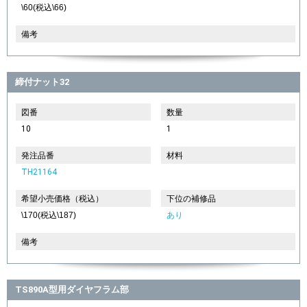
\60(税込\66)
備考
締付ナット32
図番
数量
10
1
発注品番
材料
TH21164
希望小売価格（税込）
下位の補修品
\170(税込\187)
あり
備考
TS890A型用ダイヤフラム部