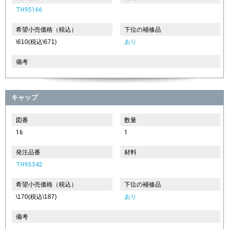
TH95166
希望小売価格（税込）
下位の補修品
\610(税込\671)
あり
備考
キャップ
図番
数量
16
1
発注品番
材料
TH95342
希望小売価格（税込）
下位の補修品
\170(税込\187)
あり
備考