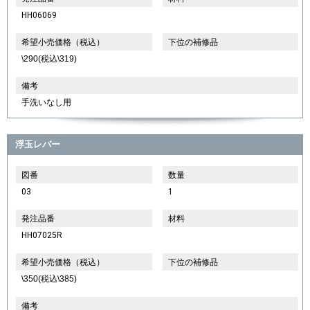
HH06069
希望小売価格（税込）
下位の補修品
\290(税込\319)
備考
手洗いなし用
浮玉レバー
図番
数量
03
1
発注品番
材料
HH07025R
希望小売価格（税込）
下位の補修品
\350(税込\385)
備考