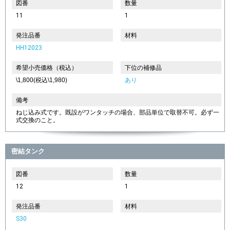
図番
数量
11
1
発注品番
材料
HH12023
希望小売価格（税込）
下位の補修品
\1,800(税込\1,980)
あり
備考
ねじ込み式です。既設がワンタッチの場合、部品単位で取替不可。必ず一
式交換のこと。
密結タンク
図番
数量
12
1
発注品番
材料
S30