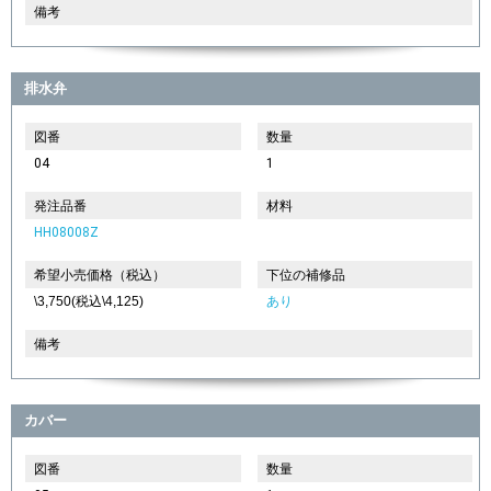
備考
排水弁
図番
数量
04
1
発注品番
材料
HH08008Z
希望小売価格（税込）
下位の補修品
\3,750(税込\4,125)
あり
備考
カバー
図番
数量