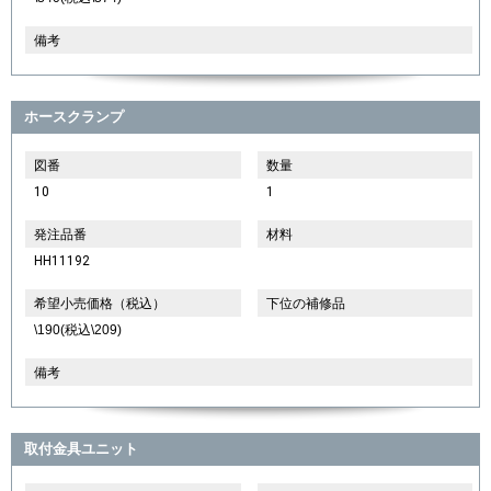
備考
ホースクランプ
図番
数量
10
1
発注品番
材料
HH11192
希望小売価格（税込）
下位の補修品
\190(税込\209)
備考
取付金具ユニット