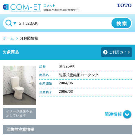
ホーム
分解図情報
対象商品
ご利用ガイド
SH32BAK
防露式密結形ロータンク
2004/06
2006/03
イメージ画像を表
示しています
互換性注意情報