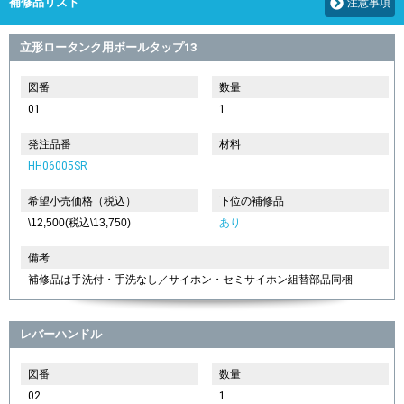
補修品リスト
注意事項
立形ロータンク用ボールタップ13
図番
数量
01
1
発注品番
材料
HH06005SR
希望小売価格（税込）
下位の補修品
\12,500(税込\13,750)
あり
備考
補修品は手洗付・手洗なし／サイホン・セミサイホン組替部品同梱
レバーハンドル
図番
数量
02
1