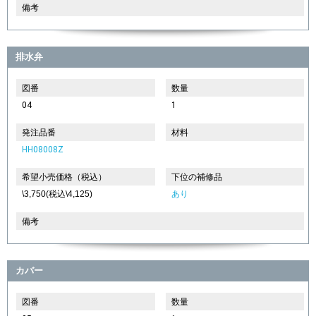
備考
排水弁
図番
数量
04
1
発注品番
材料
HH08008Z
希望小売価格（税込）
下位の補修品
\3,750(税込\4,125)
あり
備考
カバー
図番
数量