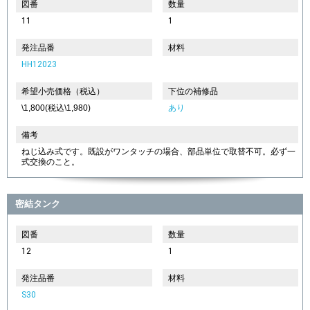
図番
数量
11
1
発注品番
材料
HH12023
希望小売価格（税込）
下位の補修品
\1,800(税込\1,980)
あり
備考
ねじ込み式です。既設がワンタッチの場合、部品単位で取替不可。必ず一
式交換のこと。
密結タンク
図番
数量
12
1
発注品番
材料
S30