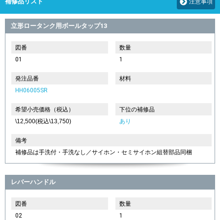
補修品リスト
注意事項
立形ロータンク用ボールタップ13
図番
数量
01
1
発注品番
材料
HH06005SR
希望小売価格（税込）
下位の補修品
\12,500(税込\13,750)
あり
備考
補修品は手洗付・手洗なし／サイホン・セミサイホン組替部品同梱
レバーハンドル
図番
数量
02
1