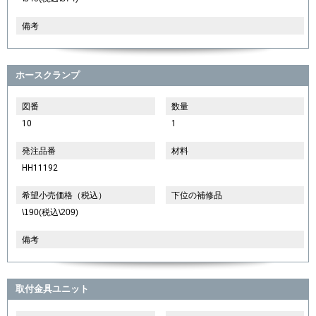
備考
ホースクランプ
図番
数量
10
1
発注品番
材料
HH11192
希望小売価格（税込）
下位の補修品
\190(税込\209)
備考
取付金具ユニット