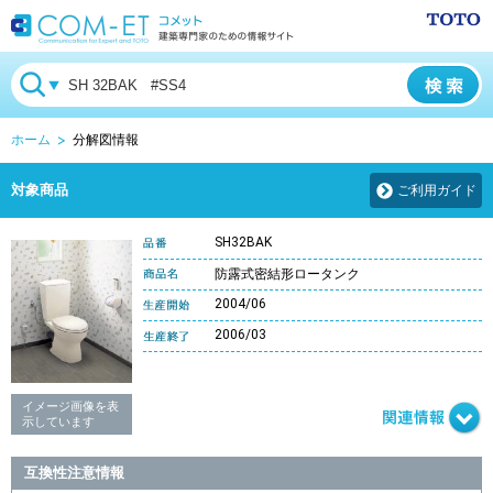
ホーム
分解図情報
対象商品
ご利用ガイド
SH32BAK
防露式密結形ロータンク
2004/06
2006/03
イメージ画像を表
示しています
互換性注意情報