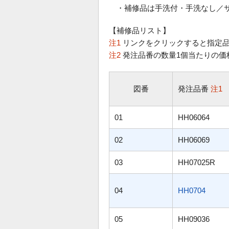
・補修品は手洗付・手洗なし／
【補修品リスト】
注1
リンクをクリックすると指定品
注2
発注品番の数量1個当たりの価
図番
発注品番
注1
01
HH06064
02
HH06069
03
HH07025R
04
HH0704
05
HH09036