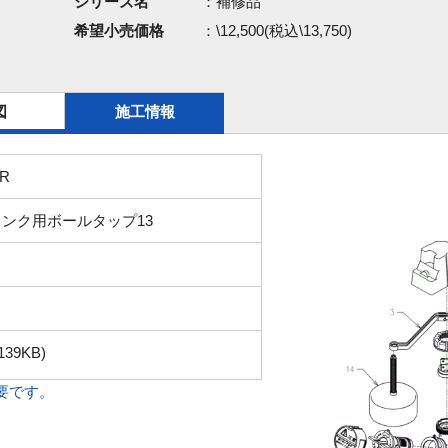
シリーズ名
：補修品
希望小売価格
：\12,500(税込\13,750)
図
施工情報
SR
ンク用ボールタップ13
139KB)
必要です。