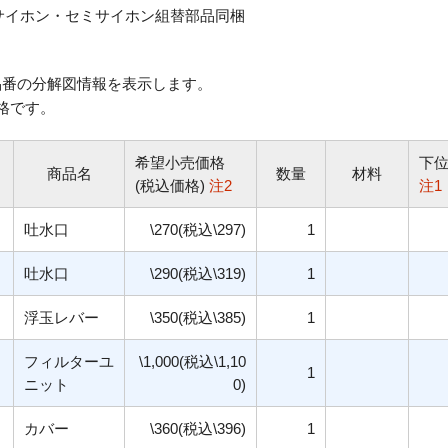
サイホン・セミサイホン組替部品同梱
番の分解図情報を表示します。
格です。
希望小売価格
下
商品名
数量
材料
(税込価格)
注2
注1
吐水口
\270(税込\297)
1
吐水口
\290(税込\319)
1
浮玉レバー
\350(税込\385)
1
フィルターユ
\1,000(税込\1,10
1
ニット
0)
カバー
\360(税込\396)
1