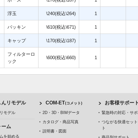
浮玉
\240(税込\264)
1
パッキン
\610(税込\671)
1
キャップ
\170(税込\187)
1
フィルターロ
\600(税込\660)
1
ック
しんリモデル
COM-ET
お客様サポー
(コメット)
リモデル
2D・3D・BIMデータ
緊急時の対応・サポ
カタログ・商品写真
つながる快適セット
ォーム
ト
説明書・図面
ムを始める
商品別サポート