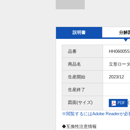
説明書
分解
品番
HH06005
商品名
立形ロータ
生産開始
2023/12
生産終了
図面(サイズ)
(
PDF
※閲覧するにはAdobe Readerが
◆互換性注意情報