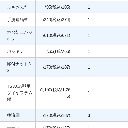
ふさぎふた
\95(税込\105)
1
手洗連結管
\340(税込\374)
1
ガタ防止パッ
\610(税込\671)
1
キン
パッキン
\60(税込\66)
1
締付ナット3
\170(税込\187)
1
2
TS890A型用
\1,150(税込\1,26
ダイヤフラム
1
5)
部
整流網
\170(税込\187)
3
ホース
\170(税込\187)
1