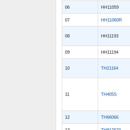
06
HH11059
07
HH11060R
08
HH11193
09
HH11194
10
TH21164
11
TH405S
12
TH66066
13
TH917623