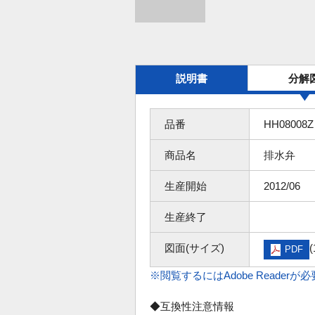
説明書
分解
品番
HH08008Z
商品名
排水弁
生産開始
2012/06
生産終了
図面(サイズ)
(
PDF
※閲覧するにはAdobe Readerが
◆互換性注意情報