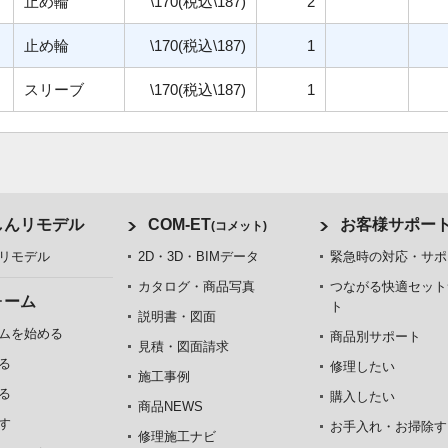
止め輪
\170(税込\187)
2
止め輪
\170(税込\187)
1
スリーブ
\170(税込\187)
1
しんリモデル
COM-ET
お客様サポー
(コメット)
リモデル
2D・3D・BIMデータ
緊急時の対応・サポ
カタログ・商品写真
つながる快適セット
ォーム
ト
説明書・図面
ムを始める
商品別サポート
見積・図面請求
る
修理したい
施工事例
る
購入したい
商品NEWS
す
お手入れ・お掃除す
修理施工ナビ