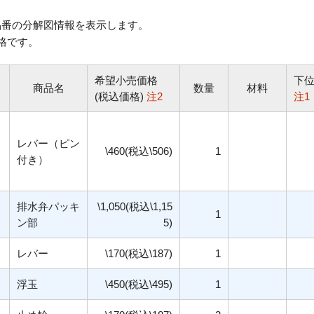
番の分解図情報を表示します。
格です。
希望小売価格
下
商品名
数量
材料
(税込価格)
注2
注1
レバー（ピン
\460(税込\506)
1
付き）
排水弁パッキ
\1,050(税込\1,15
1
ン部
5)
レバー
\170(税込\187)
1
浮玉
\450(税込\495)
1