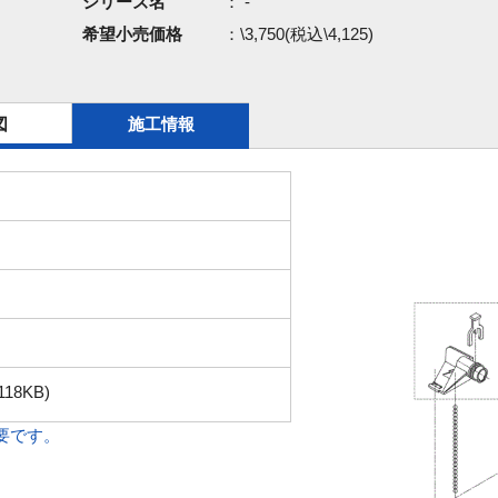
シリーズ名
： -
希望小売価格
：\3,750(税込\4,125)
図
施工情報
118KB)
必要です。