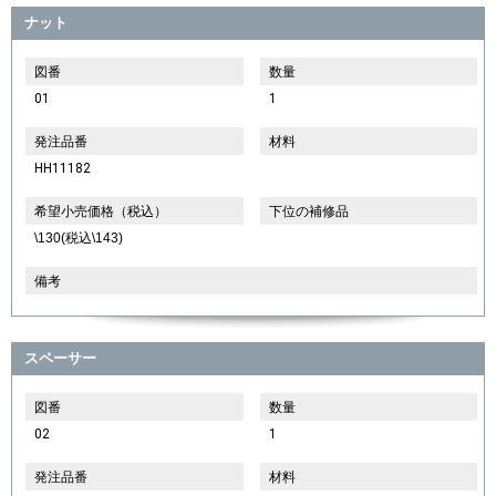
ナット
図番
数量
01
1
発注品番
材料
HH11182
希望小売価格（税込）
下位の補修品
\130(税込\143)
備考
スペーサー
図番
数量
02
1
発注品番
材料