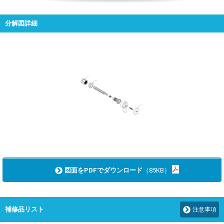
分解図詳細
図面をPDFでダウンロード
（85KB）
補修品リスト
注意事項