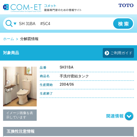
ホーム
分解図情報
対象商品
ご利用ガイド
SH31BA
手洗付密結タンク
2004/06
イメージ画像を表
示しています
互換性注意情報