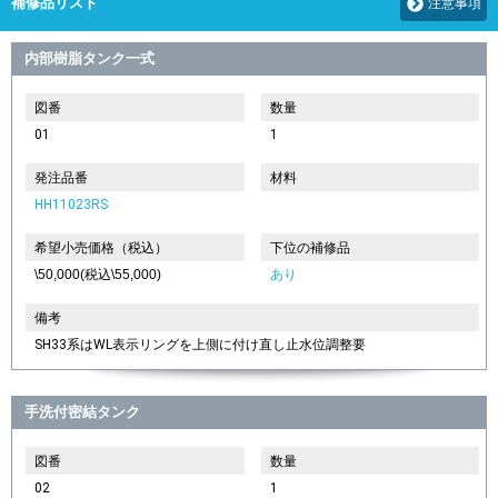
補修品リスト
注意事項
内部樹脂タンク一式
図番
数量
01
1
発注品番
材料
HH11023RS
希望小売価格（税込）
下位の補修品
\50,000(税込\55,000)
あり
備考
SH33系はWL表示リングを上側に付け直し止水位調整要
手洗付密結タンク
図番
数量
02
1