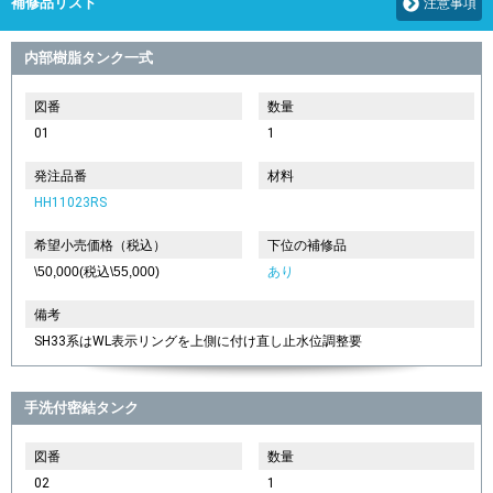
補修品リスト
注意事項
内部樹脂タンク一式
図番
数量
01
1
発注品番
材料
HH11023RS
希望小売価格（税込）
下位の補修品
\50,000(税込\55,000)
あり
備考
SH33系はWL表示リングを上側に付け直し止水位調整要
手洗付密結タンク
図番
数量
02
1