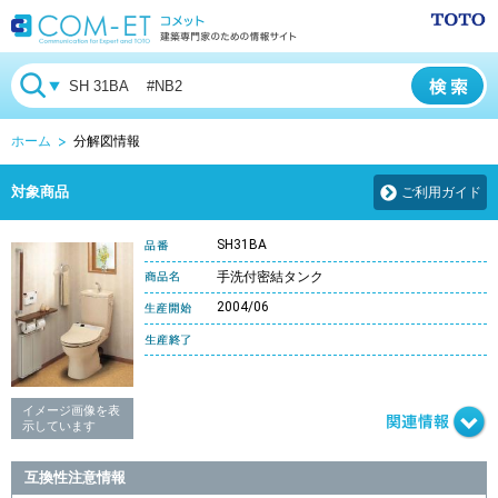
ホーム
分解図情報
対象商品
ご利用ガイド
SH31BA
手洗付密結タンク
2004/06
イメージ画像を表
示しています
互換性注意情報