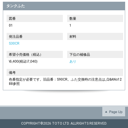
タンクふた
図番
数量
01
1
発注品番
材料
S30CR
希望小売価格（税込）
下位の補修品
\6,400(税込\7,040)
あり
備考
色番指定が必要です。旧品番：S90CR。ふた交換時の注意点は_Q&ANo12
88参照
COPYRIGHT©
2026 TOTO LTD. ALLRIGHTS RESERVED.