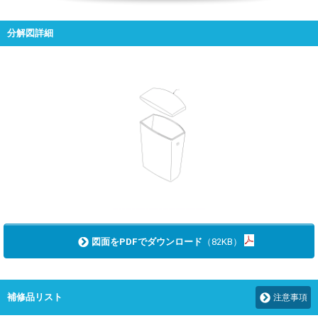
分解図詳細
図面をPDFでダウンロード
（82KB）
補修品リスト
注意事項