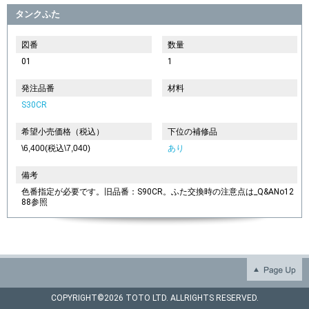
タンクふた
図番
数量
01
1
発注品番
材料
S30CR
希望小売価格（税込）
下位の補修品
\6,400(税込\7,040)
あり
備考
色番指定が必要です。旧品番：S90CR。ふた交換時の注意点は_Q&ANo12
88参照
COPYRIGHT©
2026 TOTO LTD. ALLRIGHTS RESERVED.