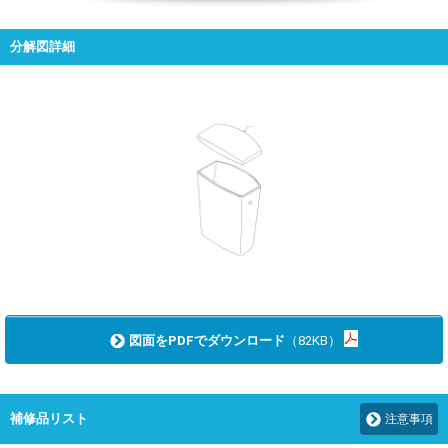
分解図詳細
図面をPDFでダウンロード
（82KB）
補修品リスト
注意事項