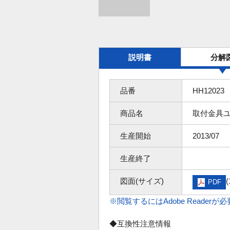
説明書
分解
品番
HH12023
商品名
取付金具
生産開始
2013/07
生産終了
図面(サイズ)
(
PDF
※閲覧するにはAdobe Readerが
◆互換性注意情報