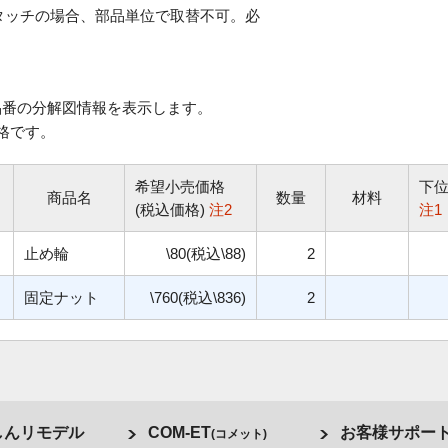
タッチの場合、部品単位で取替不可。必
番の分解図情報を表示します。
格です。
希望小売価格
下
商品名
数量
材料
(税込価格)
注2
注1
止め輪
\80(税込\88)
2
固定ナット
\760(税込\836)
2
しんリモデル
COM-ET
お客様サポー
(コメット)