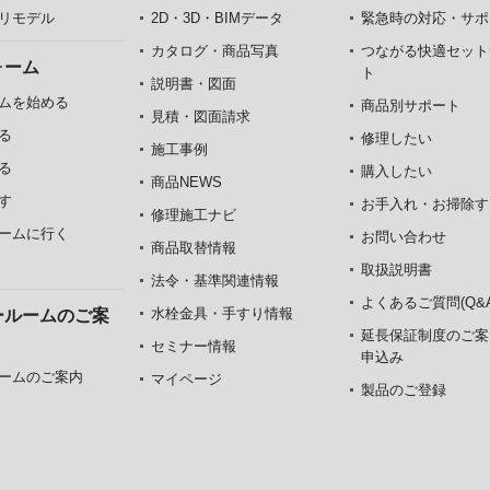
リモデル
2D・3D・BIMデータ
緊急時の対応・サポ
カタログ・商品写真
つながる快適セット
ォーム
ト
説明書・図面
ムを始める
商品別サポート
見積・図面請求
る
修理したい
施工事例
る
購入したい
商品NEWS
す
お手入れ・お掃除す
修理施工ナビ
ームに行く
お問い合わせ
商品取替情報
取扱説明書
法令・基準関連情報
よくあるご質問(Q&A
水栓金具・手すり情報
ールームのご案
延長保証制度のご案
セミナー情報
申込み
ームのご案内
マイページ
製品のご登録