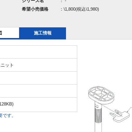
シリーズ名
： -
希望小売価格
：\1,800(税込\1,980)
図
施工情報
ユニット
128KB)
必要です。