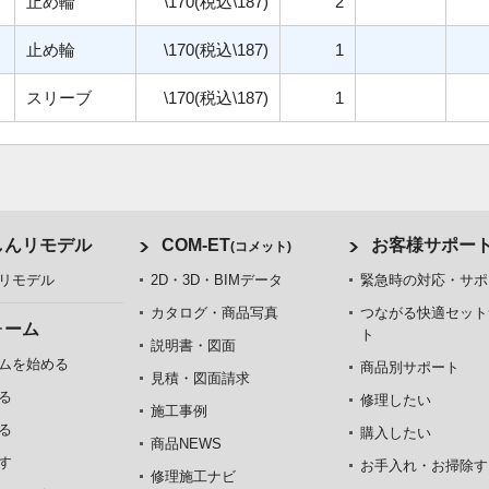
止め輪
\170(税込\187)
2
止め輪
\170(税込\187)
1
スリーブ
\170(税込\187)
1
しんリモデル
COM-ET
お客様サポー
(コメット)
リモデル
2D・3D・BIMデータ
緊急時の対応・サポ
カタログ・商品写真
つながる快適セット
ォーム
ト
説明書・図面
ムを始める
商品別サポート
見積・図面請求
る
修理したい
施工事例
る
購入したい
商品NEWS
す
お手入れ・お掃除す
修理施工ナビ