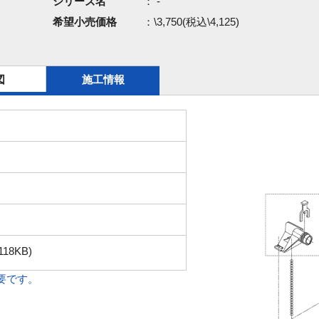
シリーズ名
： -
希望小売価格
：\3,750(税込\4,125)
図
施工情報
118KB)
必要です。