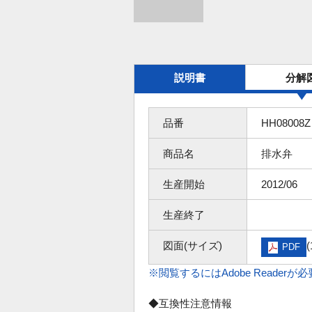
説明書
分解
品番
HH08008Z
商品名
排水弁
生産開始
2012/06
生産終了
図面(サイズ)
(
PDF
※閲覧するにはAdobe Readerが
◆互換性注意情報