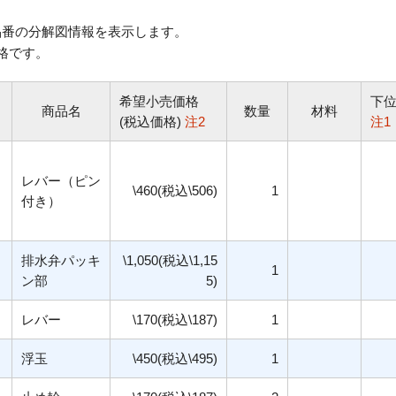
番の分解図情報を表示します。
格です。
希望小売価格
下
商品名
数量
材料
(税込価格)
注2
注1
レバー（ピン
\460(税込\506)
1
付き）
排水弁パッキ
\1,050(税込\1,15
1
ン部
5)
レバー
\170(税込\187)
1
浮玉
\450(税込\495)
1