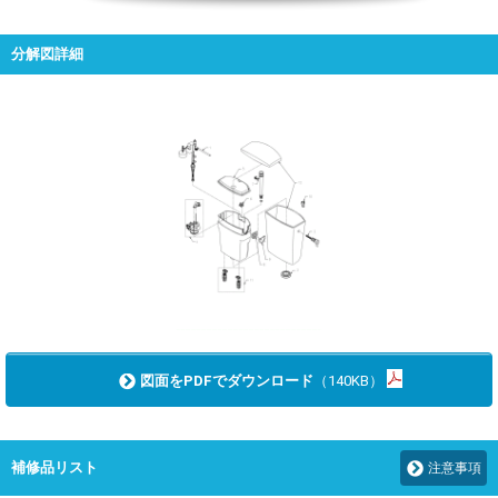
分解図詳細
図面をPDFでダウンロード
（140KB）
補修品リスト
注意事項