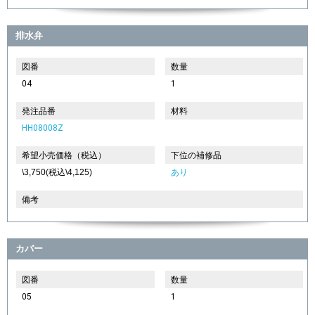
排水弁
図番
数量
04
1
発注品番
材料
HH08008Z
希望小売価格（税込）
下位の補修品
\3,750(税込\4,125)
あり
備考
カバー
図番
数量
05
1