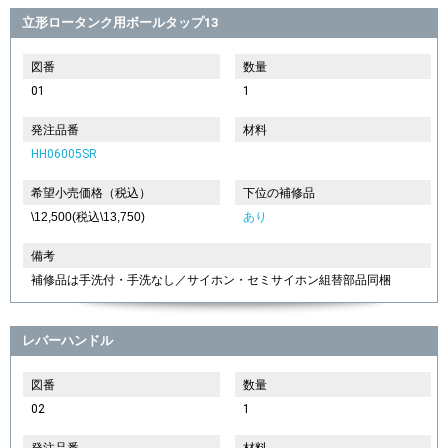
立形ロータンク用ボールタップ13
図番
数量
01
1
発注品番
材料
HH06005SR
希望小売価格（税込）
下位の補修品
\12,500(税込\13,750)
あり
備考
補修品は手洗付・手洗なし／サイホン・セミサイホン組替部品同梱
レバーハンドル
図番
数量
02
1
発注品番
材料