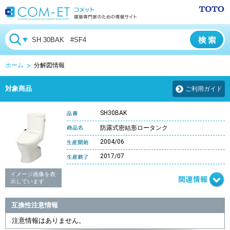
ホーム
分解図情報
対象商品
ご利用ガイド
SH30BAK
防露式密結形ロータンク
2004/06
2017/07
イメージ画像を表
示しています
互換性注意情報
注意情報はありません。