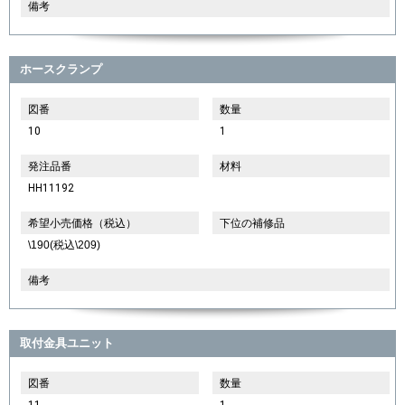
備考
ホースクランプ
図番
数量
10
1
発注品番
材料
HH11192
希望小売価格（税込）
下位の補修品
\190(税込\209)
備考
取付金具ユニット
図番
数量
11
1