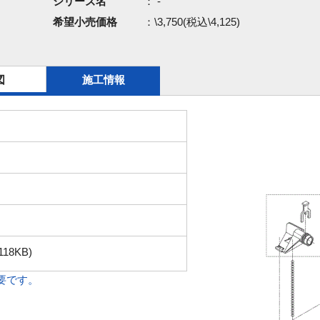
シリーズ名
： -
希望小売価格
：\3,750(税込\4,125)
図
施工情報
118KB)
必要です。