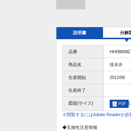
説明書
分解
品番
HH08008Z
商品名
排水弁
生産開始
2012/06
生産終了
図面(サイズ)
(
PDF
※閲覧するにはAdobe Readerが
◆互換性注意情報