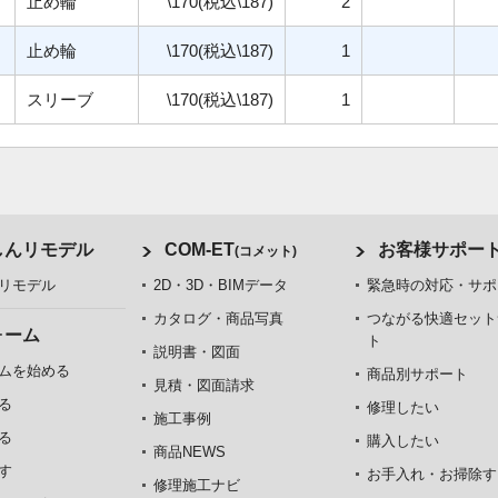
止め輪
\170(税込\187)
2
止め輪
\170(税込\187)
1
スリーブ
\170(税込\187)
1
しんリモデル
COM-ET
お客様サポー
(コメット)
リモデル
2D・3D・BIMデータ
緊急時の対応・サポ
カタログ・商品写真
つながる快適セット
ォーム
ト
説明書・図面
ムを始める
商品別サポート
見積・図面請求
る
修理したい
施工事例
る
購入したい
商品NEWS
す
お手入れ・お掃除す
修理施工ナビ