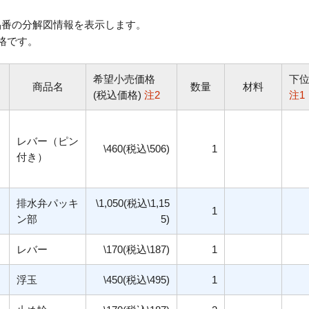
番の分解図情報を表示します。
格です。
希望小売価格
下
商品名
数量
材料
(税込価格)
注2
注1
レバー（ピン
\460(税込\506)
1
付き）
排水弁パッキ
\1,050(税込\1,15
1
ン部
5)
レバー
\170(税込\187)
1
浮玉
\450(税込\495)
1