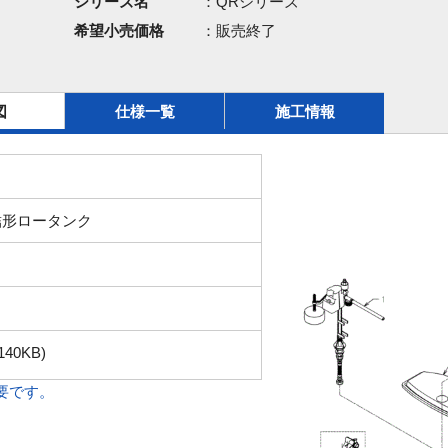
シリーズ名
：QRシリーズ
希望小売価格
：販売終了
図
仕様一覧
施工情報
結形ロータンク
140KB)
必要です。