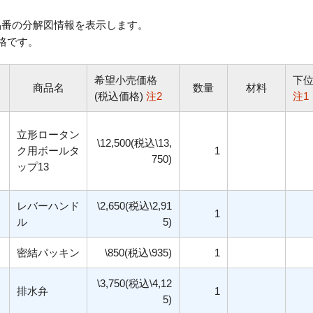
番の分解図情報を表示します。
格です。
希望小売価格
下
商品名
数量
材料
(税込価格)
注2
注1
立形ロータン
\12,500(税込\13,
ク用ボールタ
1
750)
ップ13
レバーハンド
\2,650(税込\2,91
1
ル
5)
密結パッキン
\850(税込\935)
1
\3,750(税込\4,12
排水弁
1
5)