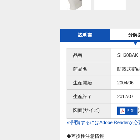
説明書
分解
品番
SH30BAK
商品名
防露式密
生産開始
2004/06
生産終了
2017/07
図面(サイズ)
(
PDF
※閲覧するにはAdobe Readerが
◆互換性注意情報