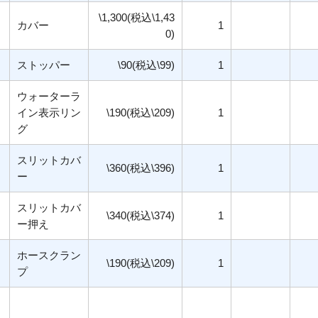
\1,300(税込\1,43
カバー
1
0)
ストッパー
\90(税込\99)
1
ウォーターラ
イン表示リン
\190(税込\209)
1
グ
スリットカバ
\360(税込\396)
1
ー
スリットカバ
\340(税込\374)
1
ー押え
ホースクラン
\190(税込\209)
1
プ