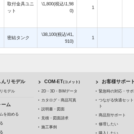
取付金具ユニ
\1,800(税込\1,98
1
ット
0)
\38,100(税込\41,
密結タンク
1
910)
しんリモデル
COM-ET
お客様サポー
(コメット)
リモデル
2D・3D・BIMデータ
緊急時の対応・サポ
カタログ・商品写真
つながる快適セット
ォーム
ト
説明書・図面
ムを始める
商品別サポート
見積・図面請求
る
修理したい
施工事例
る
購入したい