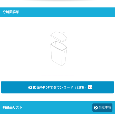
分解図詳細
図面をPDFでダウンロード
（82KB）
補修品リスト
注意事項