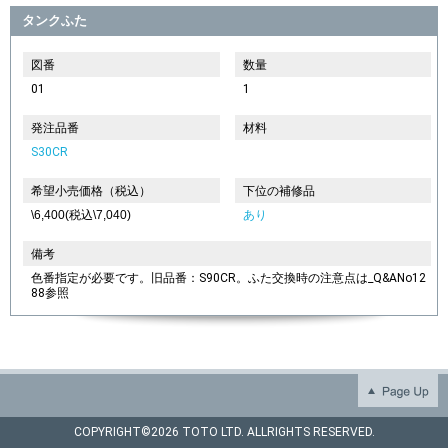
タンクふた
図番
数量
01
1
発注品番
材料
S30CR
希望小売価格（税込）
下位の補修品
\6,400(税込\7,040)
あり
備考
色番指定が必要です。旧品番：S90CR。ふた交換時の注意点は_Q&ANo12
88参照
COPYRIGHT©
2026 TOTO LTD. ALLRIGHTS RESERVED.