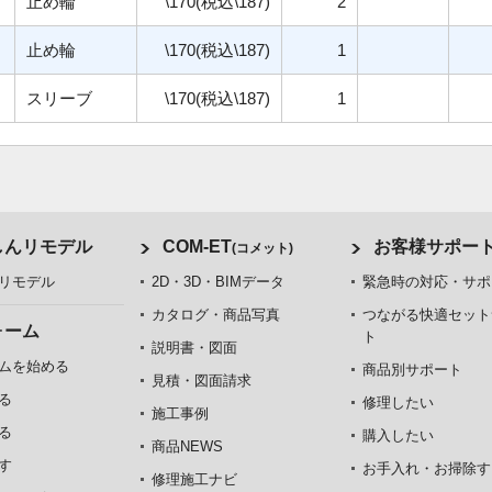
止め輪
\170(税込\187)
2
止め輪
\170(税込\187)
1
スリーブ
\170(税込\187)
1
しんリモデル
COM-ET
お客様サポー
(コメット)
リモデル
2D・3D・BIMデータ
緊急時の対応・サポ
カタログ・商品写真
つながる快適セット
ォーム
ト
説明書・図面
ムを始める
商品別サポート
見積・図面請求
る
修理したい
施工事例
る
購入したい
商品NEWS
す
お手入れ・お掃除す
修理施工ナビ