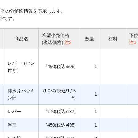
番の分解図情報を表示します。
格です。
希望小売価格
下
商品名
数量
材料
(税込価格)
注2
注1
レバー（ピン
\460(税込\506)
1
付き）
排水弁パッキ
\1,050(税込\1,15
1
ン部
5)
レバー
\170(税込\187)
1
浮玉
\450(税込\495)
1