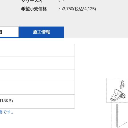
シリーズ名
： -
希望小売価格
：\3,750(税込\4,125)
図
施工情報
118KB)
必要です。