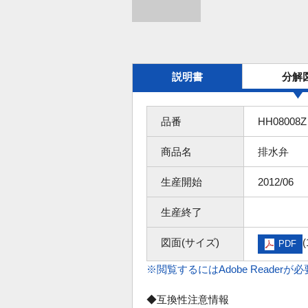
説明書
分解
品番
HH08008Z
商品名
排水弁
生産開始
2012/06
生産終了
図面(サイズ)
(
PDF
※閲覧するにはAdobe Readerが
◆互換性注意情報