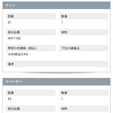
ナット
図番
数量
01
1
発注品番
材料
HH11182
希望小売価格（税込）
下位の補修品
\130(税込\143)
備考
スペーサー
図番
数量
02
1
発注品番
材料