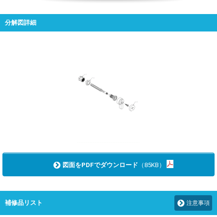
分解図詳細
図面をPDFでダウンロード
（85KB）
補修品リスト
注意事項