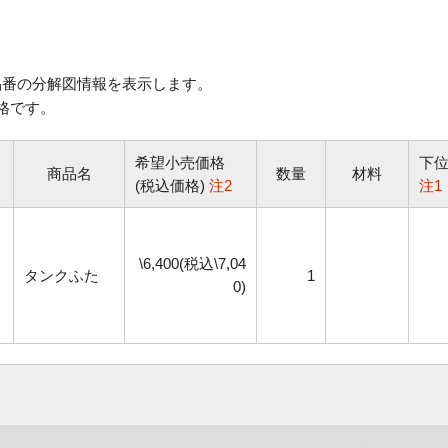
番の分解図情報を表示します。
格です。
希望小売価格
下
商品名
数量
材料
(税込価格)
注2
注1
\6,400(税込\7,04
タンクふた
1
0)