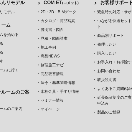
しんリモデル
COM-ET
お客様サポー
(コメット)
リモデル
2D・3D・BIMデータ
緊急時の対応・サポ
カタログ・商品写真
つながる快適セット
ォーム
ト
説明書・図面
ムを始める
商品別サポート
見積・図面請求
る
修理したい
施工事例
る
購入したい
商品NEWS
す
お手入れ・お掃除す
修理施工ナビ
ームに行く
お問い合わせ
商品取替情報
取扱説明書
法令・基準関連情報
よくあるご質問(Q&A
水栓金具・手すり情報
ールームのご案
延長保証制度のご案
セミナー情報
申込み
ームのご案内
マイページ
製品のご登録