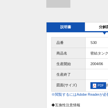
説明書
分解
品番
S30
商品名
密結タン
生産開始
2004/06
生産終了
図面(サイズ)
(
PDF
※閲覧するにはAdobe Readerが
◆互換性注意情報