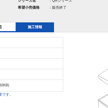
シリーズ名
：QRシリーズ
希望小売価格
：販売終了
図
施工情報
ク
82KB)
必要です。