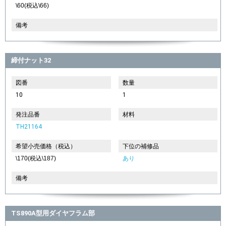
\60(税込\66)
備考
締付ナット32
図番
数量
10
1
発注品番
材料
TH21164
希望小売価格（税込）
下位の補修品
\170(税込\187)
あり
備考
TS890A型用ダイヤフラム部