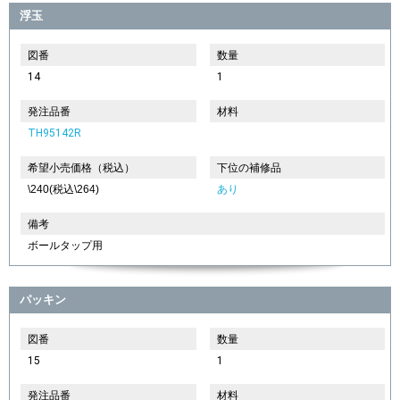
浮玉
図番
数量
14
1
発注品番
材料
TH95142R
希望小売価格（税込）
下位の補修品
\240(税込\264)
あり
備考
ボールタップ用
パッキン
図番
数量
15
1
発注品番
材料