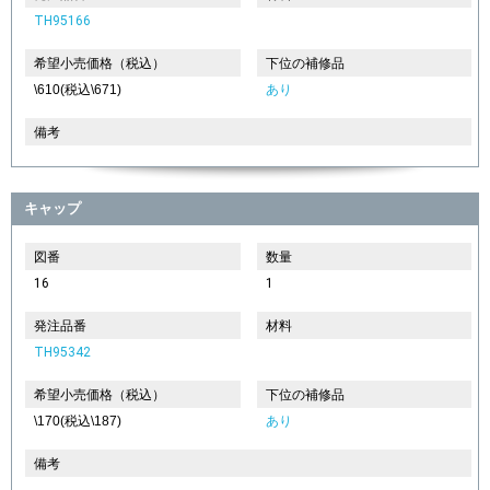
TH95166
希望小売価格（税込）
下位の補修品
\610(税込\671)
あり
備考
キャップ
図番
数量
16
1
発注品番
材料
TH95342
希望小売価格（税込）
下位の補修品
\170(税込\187)
あり
備考