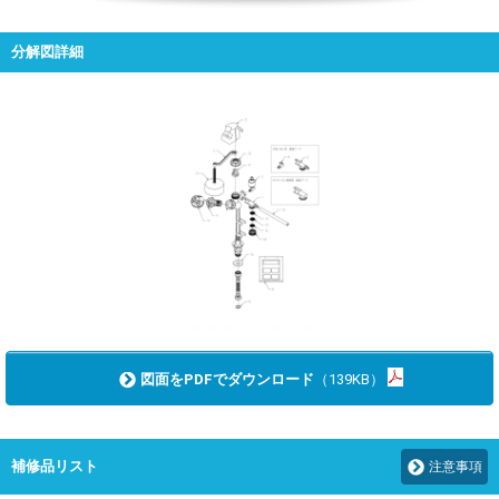
分解図詳細
図面をPDFでダウンロード
（139KB）
補修品リスト
注意事項