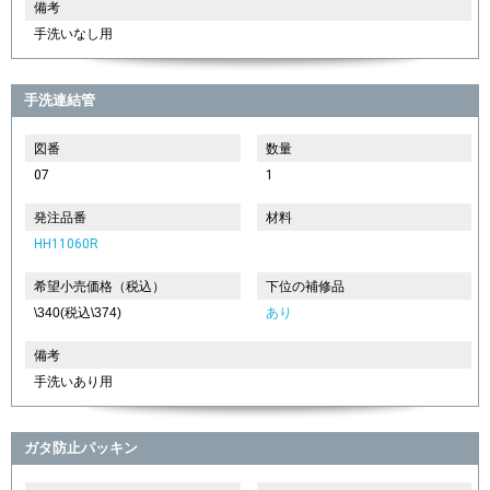
備考
手洗いなし用
手洗連結管
図番
数量
07
1
発注品番
材料
HH11060R
希望小売価格（税込）
下位の補修品
\340(税込\374)
あり
備考
手洗いあり用
ガタ防止パッキン