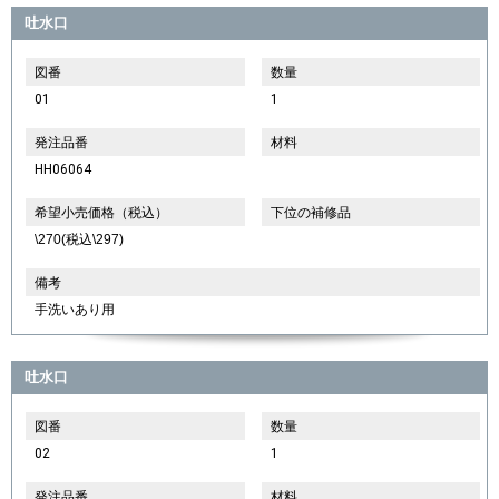
吐水口
図番
数量
01
1
発注品番
材料
HH06064
希望小売価格（税込）
下位の補修品
\270(税込\297)
備考
手洗いあり用
吐水口
図番
数量
02
1
発注品番
材料