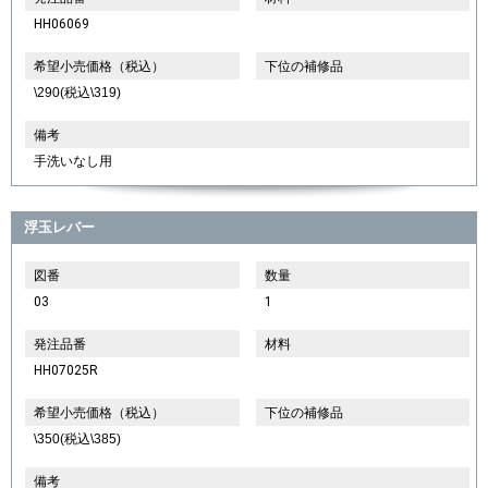
HH06069
希望小売価格（税込）
下位の補修品
\290(税込\319)
備考
手洗いなし用
浮玉レバー
図番
数量
03
1
発注品番
材料
HH07025R
希望小売価格（税込）
下位の補修品
\350(税込\385)
備考