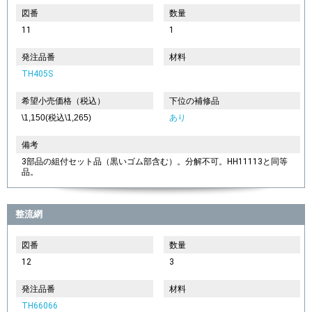
図番
数量
11
1
発注品番
材料
TH405S
希望小売価格（税込）
下位の補修品
\1,150(税込\1,265)
あり
備考
3部品の組付セット品（黒いゴム部含む）。分解不可。HH11113と同等
品。
整流網
図番
数量
12
3
発注品番
材料
TH66066