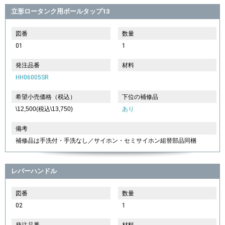
立形ロータンク用ボールタップ13
図番
数量
01
1
発注品番
材料
HH06005SR
希望小売価格（税込）
下位の補修品
\12,500(税込\13,750)
あり
備考
補修品は手洗付・手洗なし／サイホン・セミサイホン組替部品同梱
レバーハンドル
図番
数量
02
1
発注品番
材料