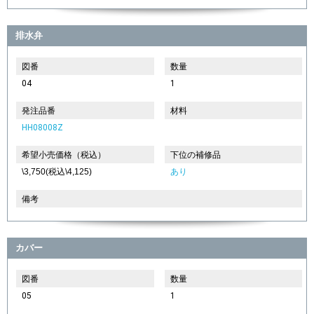
排水弁
図番
数量
04
1
発注品番
材料
HH08008Z
希望小売価格（税込）
下位の補修品
\3,750(税込\4,125)
あり
備考
カバー
図番
数量
05
1