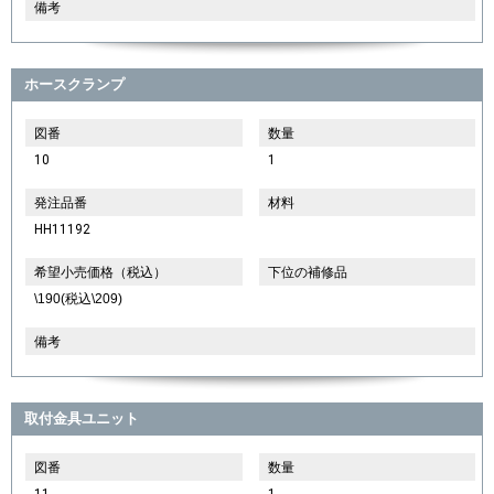
備考
ホースクランプ
図番
数量
10
1
発注品番
材料
HH11192
希望小売価格（税込）
下位の補修品
\190(税込\209)
備考
取付金具ユニット
図番
数量
11
1