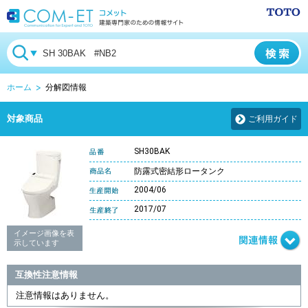
ホーム
分解図情報
対象商品
ご利用ガイド
SH30BAK
防露式密結形ロータンク
2004/06
2017/07
イメージ画像を表
示しています
互換性注意情報
注意情報はありません。