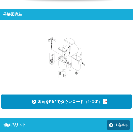
分解図詳細
図面をPDFでダウンロード
（140KB）
補修品リスト
注意事項