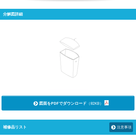
分解図詳細
図面をPDFでダウンロード
（82KB）
補修品リスト
注意事項