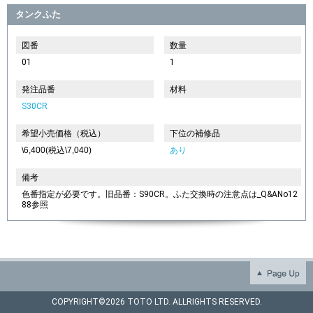
タンクふた
図番
数量
01
1
発注品番
材料
S30CR
希望小売価格（税込）
下位の補修品
\6,400(税込\7,040)
あり
備考
色番指定が必要です。旧品番：S90CR。ふた交換時の注意点は_Q&ANo12
88参照
COPYRIGHT©
2026 TOTO LTD. ALLRIGHTS RESERVED.