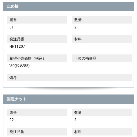
止め輪
図番
数量
01
2
発注品番
材料
HH11207
希望小売価格（税込）
下位の補修品
\80(税込\88)
備考
固定ナット
図番
数量
02
2
発注品番
材料