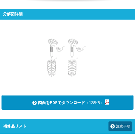
分解図詳細
図面をPDFでダウンロード
（128KB）
補修品リスト
注意事項