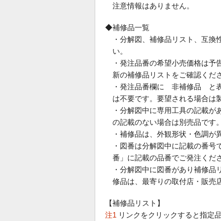
注意情報はありません。
◆補修品一覧
・分解図、補修品リスト、互換
い。
・発注品番の希望小売価格は予
新の補修品リストをご確認くだ
・発注品番欄に 非補修品 と
は不要です。要望される場合は
・分解図中に専用工具の記載が
の記載のない場合は別売品です
・補修品は、外観形状・色調が
・図番は分解図中に記載の番号で
番」に記載の品番でご発注くだ
・分解図中に図番があり補修品
修品は、最寄りの取付店・販売
【補修品リスト】
注1
リンクをクリックすると指定品