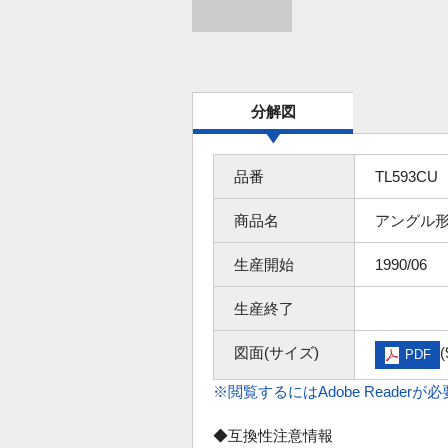
分解図
品番
TL593CU
商品名
アングル
生産開始
1990/06
生産終了
図面(サイズ)
(
PDF
※閲覧するにはAdobe Readerが
◆互換性注意情報