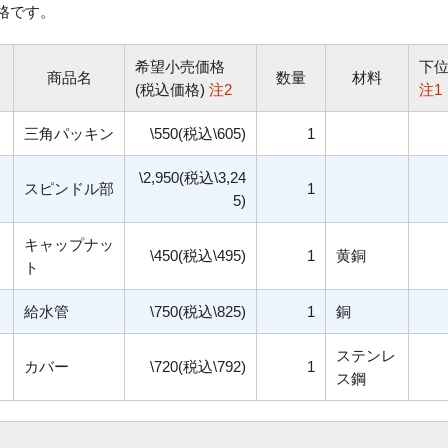
格です。
希望小売価格
下
商品名
数量
材料
(税込価格)
注2
注1
三角パッキン
\550(税込\605)
1
\2,950(税込\3,24
スピンドル部
1
5)
キャップナッ
\450(税込\495)
1
黄銅
ト
給水管
\750(税込\825)
1
銅
ステンレ
カバー
\720(税込\792)
1
ス鋼