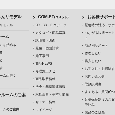
しんリモデル
COM-ET
お客様サポー
(コメット)
リモデル
2D・3D・BIMデータ
緊急時の対応・サポ
カタログ・商品写真
つながる快適セット
ォーム
ト
説明書・図面
ムを始める
商品別サポート
見積・図面請求
る
修理したい
施工事例
る
購入したい
商品NEWS
す
お手入れ・お掃除す
修理施工ナビ
ームに行く
お問い合わせ
商品取替情報
取扱説明書
法令・基準関連情報
よくあるご質問(Q&A
水栓金具・手すり情報
ールームのご案
延長保証制度のご案
セミナー情報
申込み
ームのご案内
マイページ
製品のご登録