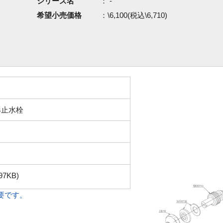
シリーズ名
： -
希望小売価格
：\6,100(税込\6,710)
形止水栓
97KB)
必要です。