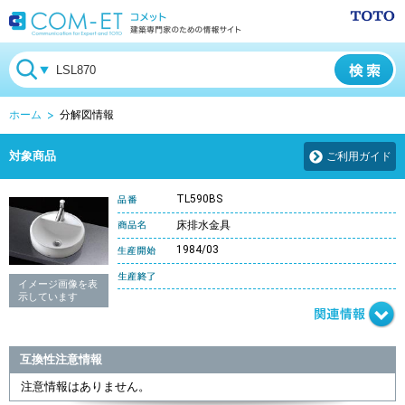
ホーム
分解図情報
対象商品
ご利用ガイド
TL590BS
床排水金具
1984/03
イメージ画像を表
示しています
互換性注意情報
注意情報はありません。