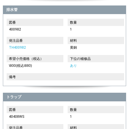
排水管
図番
数量
400982
1
発注品番
材料
TH400982
黄銅
希望小売価格（税込）
下位の補修品
\800(税込\880)
あり
備考
トラップ
図番
数量
40408WS
1
発注品番
材料