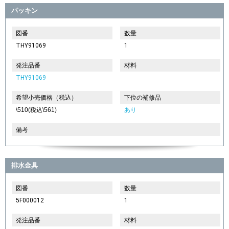
パッキン
図番
数量
THY91069
1
発注品番
材料
THY91069
希望小売価格（税込）
下位の補修品
\510(税込\561)
あり
備考
排水金具
図番
数量
5F000012
1
発注品番
材料