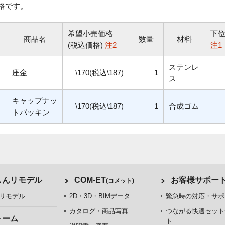
格です。
希望小売価格
下
商品名
数量
材料
(税込価格)
注2
注1
ステンレ
座金
\170(税込\187)
1
ス
キャップナッ
\170(税込\187)
1
合成ゴム
トパッキン
しんリモデル
COM-ET
お客様サポー
(コメット)
リモデル
2D・3D・BIMデータ
緊急時の対応・サポ
カタログ・商品写真
つながる快適セット
ォーム
ト