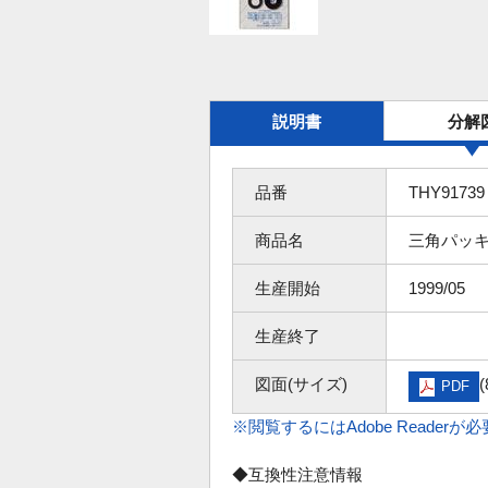
説明書
分解
品番
THY91739
商品名
三角パッ
生産開始
1999/05
生産終了
図面(サイズ)
(
PDF
※閲覧するにはAdobe Readerが
◆互換性注意情報