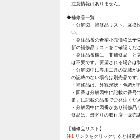
注意情報はありません。
◆補修品一覧
・分解図、補修品リスト、互換
い。
・発注品番の希望小売価格は予
新の補修品リストをご確認くだ
・発注品番欄に 非補修品 と
は不要です。要望される場合は
・分解図中に専用工具の記載が
の記載のない場合は別売品です
・補修品は、外観形状・色調が
・図番は分解図中に記載の番号で
番」に記載の品番でご発注くだ
・分解図中に図番があり補修品
修品は、最寄りの取付店・販売
【補修品リスト】
注1
リンクをクリックすると指定品