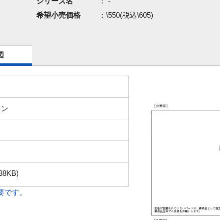
シリーズ名
： -
希望小売価格
：\550(税込\605)
図
キン
88KB)
必要です。