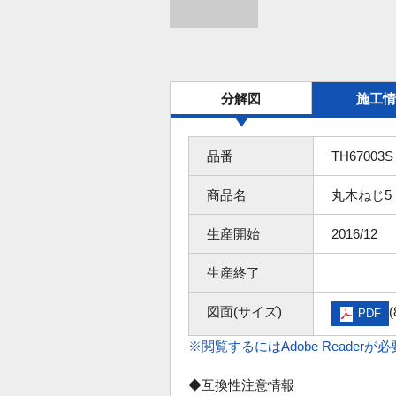
分解図
施工情
品番
TH67003S
商品名
丸木ねじ5．
生産開始
2016/12
生産終了
図面(サイズ)
(
PDF
※閲覧するにはAdobe Readerが
◆互換性注意情報