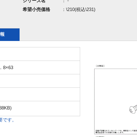
シリーズ名
： -
希望小売価格
：\210(税込\231)
報
8×63
88KB)
必要です。