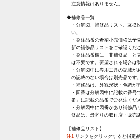
注意情報はありません。
◆補修品一覧
・分解図、補修品リスト、互換
い。
・発注品番の希望小売価格は予
新の補修品リストをご確認くだ
・発注品番欄に 非補修品 と
は不要です。要望される場合は
・分解図中に専用工具の記載が
の記載のない場合は別売品です
・補修品は、外観形状・色調が
・図番は分解図中に記載の番号で
番」に記載の品番でご発注くだ
・分解図中に図番があり補修品
修品は、最寄りの取付店・販売
【補修品リスト】
注1
リンクをクリックすると指定品