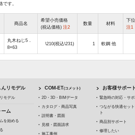
格です。
希望小売価格
下
商品名
数量
材料
(税込価格)
注2
注1
丸木ねじ5．
\210(税込\231)
1
軟鋼 他
8×63
しんリモデル
COM-ET
お客様サポー
(コメット)
リモデル
2D・3D・BIMデータ
緊急時の対応・サポ
カタログ・商品写真
つながる快適セット
ォーム
ト
説明書・図面
ムを始める
商品別サポート
見積・図面請求
る
修理したい
施工事例