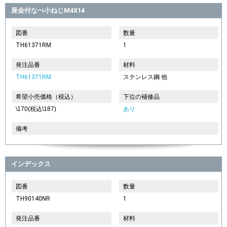
座金付なべ小ねじM4X14
図番
数量
TH61371RM
1
発注品番
材料
TH61371RM
ステンレス鋼 他
希望小売価格（税込）
下位の補修品
\170(税込\187)
あり
備考
インデックス
図番
数量
TH90140NR
1
発注品番
材料