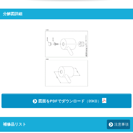
分解図詳細
図面をPDFでダウンロード
（89KB）
補修品リスト
注意事項