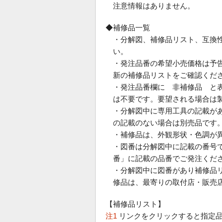
注意情報はありません。
◆補修品一覧
・分解図、補修品リスト、互換
い。
・発注品番の希望小売価格は予
新の補修品リストをご確認くだ
・発注品番欄に 非補修品 と
は不要です。要望される場合は
・分解図中に専用工具の記載が
の記載のない場合は別売品です
・補修品は、外観形状・色調が
・図番は分解図中に記載の番号で
番」に記載の品番でご発注くだ
・分解図中に図番があり補修品
修品は、最寄りの取付店・販売
【補修品リスト】
注1
リンクをクリックすると指定品