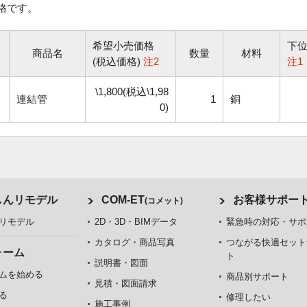
格です。
希望小売価格
下
商品名
数量
材料
(税込価格)
注2
注1
\1,800(税込\1,98
連結管
1
銅
0)
しんリモデル
COM-ET
お客様サポー
(コメット)
リモデル
2D・3D・BIMデータ
緊急時の対応・サポ
カタログ・商品写真
つながる快適セット
ォーム
ト
説明書・図面
ムを始める
商品別サポート
見積・図面請求
る
修理したい
施工事例