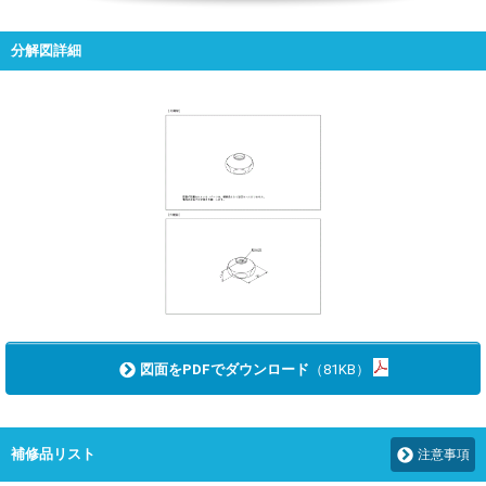
分解図詳細
図面をPDFでダウンロード
（81KB）
補修品リスト
注意事項