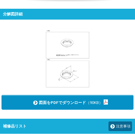
分解図詳細
図面をPDFでダウンロード
（90KB）
補修品リスト
注意事項