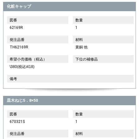
化粧キャップ
図番
数量
62169R
1
発注品番
材料
TH62169R
黄銅 他
希望小売価格（税込）
下位の補修品
\380(税込\418)
備考
皿木ねじ5．8×50
図番
数量
670321S
1
発注品番
材料