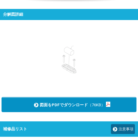
分解図詳細
図面をPDFでダウンロード
（76KB）
補修品リスト
注意事項