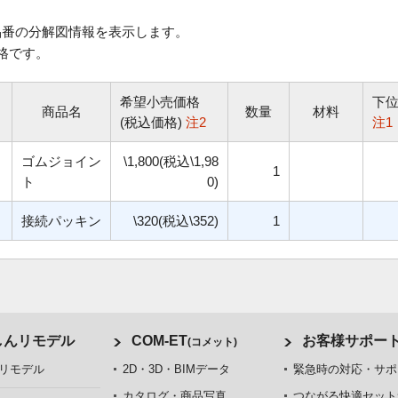
番の分解図情報を表示します。
格です。
希望小売価格
下
商品名
数量
材料
(税込価格)
注2
注1
ゴムジョイン
\1,800(税込\1,98
1
ト
0)
接続パッキン
\320(税込\352)
1
しんリモデル
COM-ET
お客様サポー
(コメット)
リモデル
2D・3D・BIMデータ
緊急時の対応・サポ
カタログ・商品写真
つながる快適セット