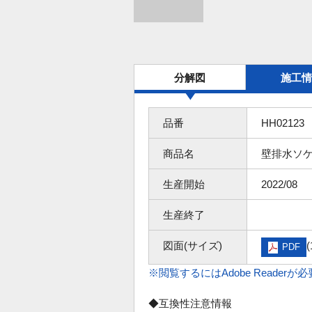
分解図
施工情
品番
HH02123
商品名
壁排水ソ
生産開始
2022/08
生産終了
図面(サイズ)
(
PDF
※閲覧するにはAdobe Readerが
◆互換性注意情報