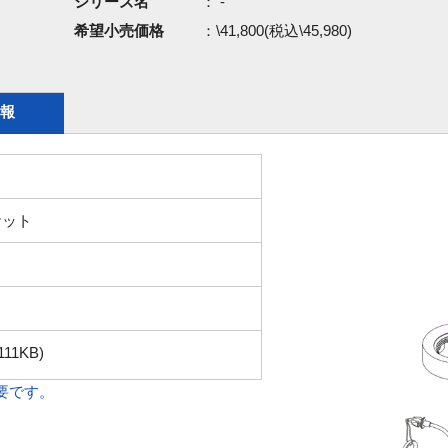
シリーズ名
： -
希望小売価格
：\41,800(税込\45,980)
報
ケット
111KB)
必要です。