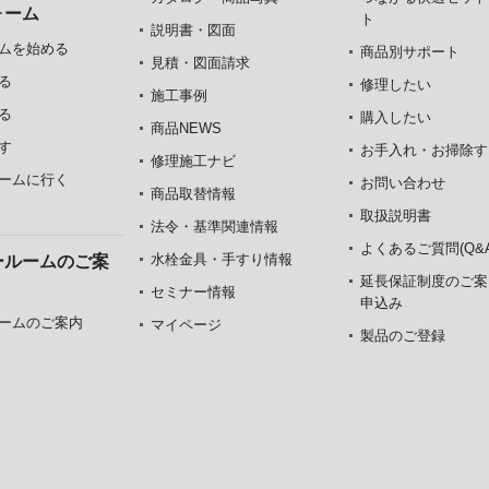
ォーム
ト
説明書・図面
ムを始める
商品別サポート
見積・図面請求
る
修理したい
施工事例
る
購入したい
商品NEWS
す
お手入れ・お掃除す
修理施工ナビ
ームに行く
お問い合わせ
商品取替情報
取扱説明書
法令・基準関連情報
よくあるご質問(Q&A
水栓金具・手すり情報
ールームのご案
延長保証制度のご案
セミナー情報
申込み
ームのご案内
マイページ
製品のご登録