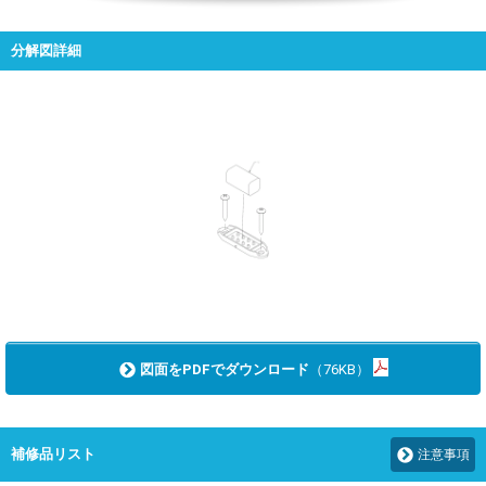
分解図詳細
図面をPDFでダウンロード
（76KB）
補修品リスト
注意事項