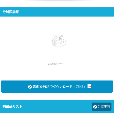
分解図詳細
図面をPDFでダウンロード
（75KB）
補修品リスト
注意事項