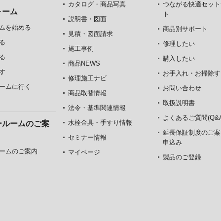
カタログ・商品写真
つながる快適セット
ォーム
ト
説明書・図面
ムを始める
商品別サポート
見積・図面請求
る
修理したい
施工事例
る
購入したい
商品NEWS
す
お手入れ・お掃除す
修理施工ナビ
ームに行く
お問い合わせ
商品取替情報
取扱説明書
法令・基準関連情報
よくあるご質問(Q&A
水栓金具・手すり情報
ールームのご案
延長保証制度のご案
セミナー情報
申込み
ームのご案内
マイページ
製品のご登録