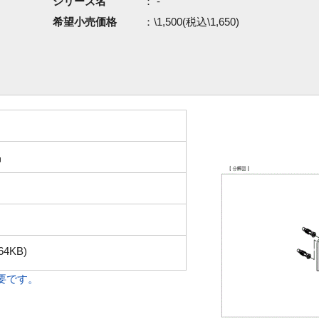
シリーズ名
： -
希望小売価格
：\1,500(税込\1,650)
品
64KB)
必要です。