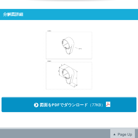
分解図詳細
図面をPDFでダウンロード
（77KB）