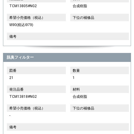
TCM13805#NG2
合成樹脂
希望小売価格（税込）
下位の補修品
\890(税込\979)
備考
脱臭フィルター
図番
数量
21
1
発注品番
材料
TCM13818#NG2
合成樹脂
希望小売価格（税込）
下位の補修品
-
備考