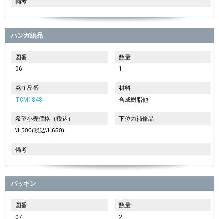
備考
ハンガ組品
図番
数量
06
1
発注品番
材料
TCM1848
合成樹脂他
希望小売価格（税込）
下位の補修品
\1,500(税込\1,650)
備考
パッキン
図番
数量
07
2