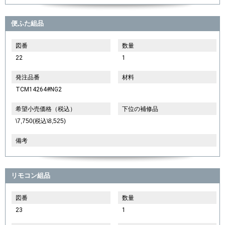
便ふた組品
図番
数量
22
1
発注品番
材料
TCM14264#NG2
希望小売価格（税込）
下位の補修品
\7,750(税込\8,525)
備考
リモコン組品
図番
数量
23
1