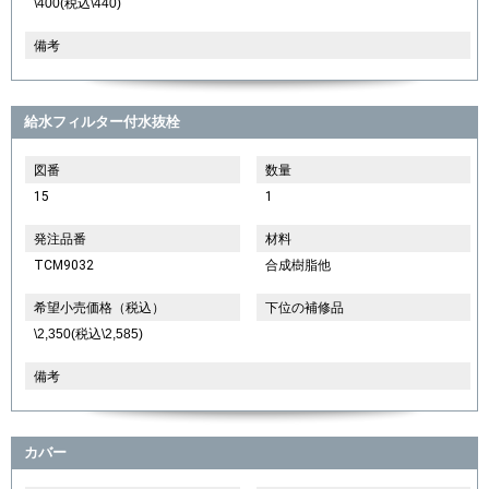
\400(税込\440)
備考
給水フィルター付水抜栓
図番
数量
15
1
発注品番
材料
TCM9032
合成樹脂他
希望小売価格（税込）
下位の補修品
\2,350(税込\2,585)
備考
カバー