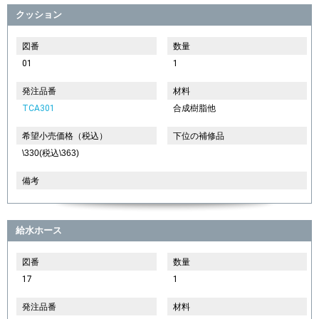
クッション
図番
数量
01
1
発注品番
材料
TCA301
合成樹脂他
希望小売価格（税込）
下位の補修品
\330(税込\363)
備考
給水ホース
図番
数量
17
1
発注品番
材料