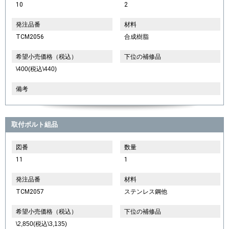
10
2
発注品番
材料
TCM2056
合成樹脂
希望小売価格（税込）
下位の補修品
\400(税込\440)
備考
取付ボルト組品
図番
数量
11
1
発注品番
材料
TCM2057
ステンレス鋼他
希望小売価格（税込）
下位の補修品
\2,850(税込\3,135)