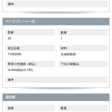
備考
ベースプレート一式
図番
数量
09
1
発注品番
材料
TCM2055
合成樹脂他
希望小売価格（税込）
下位の補修品
\3,450(税込\3,795)
備考
固定板
図番
数量