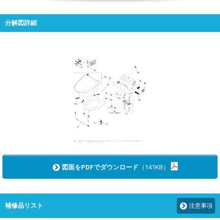
分解図詳細
図面をPDFでダウンロード
（141KB）
補修品リスト
注意事項