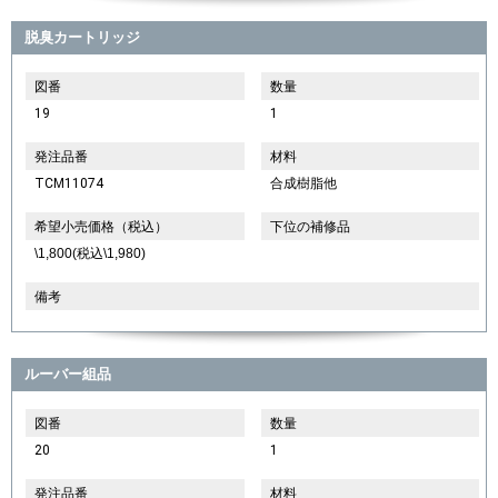
脱臭カートリッジ
図番
数量
19
1
発注品番
材料
TCM11074
合成樹脂他
希望小売価格（税込）
下位の補修品
\1,800(税込\1,980)
備考
ルーバー組品
図番
数量
20
1
発注品番
材料