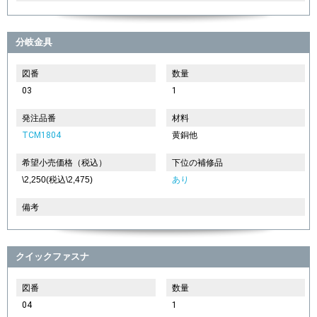
分岐金具
図番
数量
03
1
発注品番
材料
TCM1804
黄銅他
希望小売価格（税込）
下位の補修品
\2,250(税込\2,475)
あり
備考
クイックファスナ
図番
数量
04
1