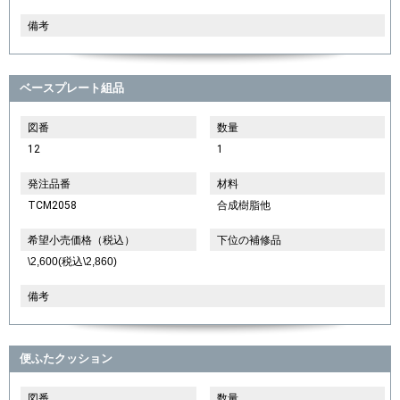
備考
ベースプレート組品
図番
数量
12
1
発注品番
材料
TCM2058
合成樹脂他
希望小売価格（税込）
下位の補修品
\2,600(税込\2,860)
備考
便ふたクッション
図番
数量