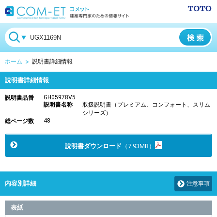
ホーム
説明書詳細情報
説明書詳細情報
GH05978V5
説明書品番
説明書名称
取扱説明書（プレミアム、コンフォート、スリム
シリーズ）
48
総ページ数
説明書ダウンロード
（7.93MB）
内容別詳細
注意事項
表紙